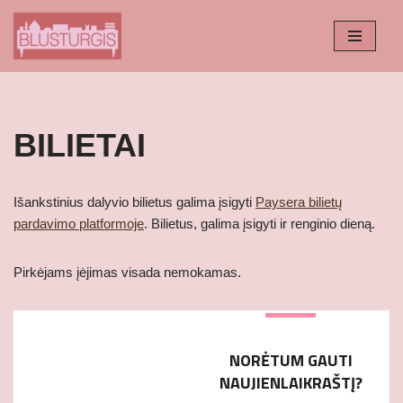
Skip
to
content
BILIETAI
Išankstinius dalyvio bilietus galima įsigyti
Paysera bilietų
pardavimo platformoje
. Bilietus, galima įsigyti ir renginio dieną.
Pirkėjams įėjimas visada nemokamas.
NORĖTUM GAUTI
NAUJIENLAIKRAŠTĮ?