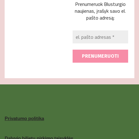
Prenumeruok Blusturgio
naujienas, įrašyk savo el.
pašto adresą:
el.
pašto
adresas
*
Privatumo politika
Dalyvio bilietų pirkimo taisyklės